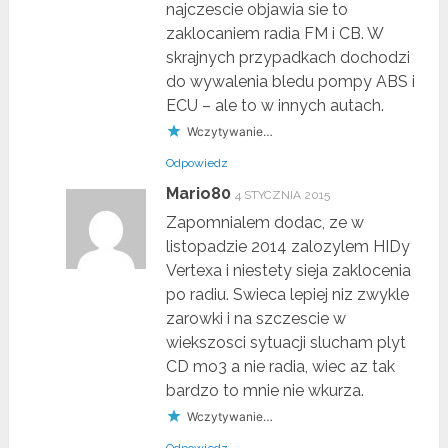
najczescie objawia sie to
zaklocaniem radia FM i CB. W
skrajnych przypadkach dochodzi
do wywalenia bledu pompy ABS i
ECU – ale to w innych autach.
Wczytywanie…
Odpowiedz
Mario80
4 STYCZNIA 2015
Zapomnialem dodac, ze w
listopadzie 2014 zalozylem HIDy
Vertexa i niestety sieja zaklocenia
po radiu. Swieca lepiej niz zwykle
zarowki i na szczescie w
wiekszosci sytuacji slucham plyt
CD mo3 a nie radia, wiec az tak
bardzo to mnie nie wkurza.
Wczytywanie…
Odpowiedz