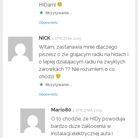
HIDami
Wczytywanie…
Odpowiedz
NICK
4 STYCZNIA 2015
Witam, zastanawia mnie dlaczego
piszesz o zle grajacym radiu na hidach i
o lepiej dzialajacym radiu na zwyklych
zarowkach ?? Nie rozumiem o co
chodzi
Wczytywanie…
Odpowiedz
Mario80
4 STYCZNIA 2015
O to chodzie, ze HIDy powoduja
bardzo duze zaklocenia w
instalacji elektrycznej auta i