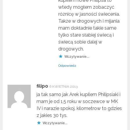
kupiłem nowe Philipsa to
wtedy mogłem zobaczyć
różnicę w jasności świecenia.
Także w drogowych i mijania
mam dokładnie takie same
tylko stare słabiej świecą i
świecą sobie dalej w
drogowych.
Wczytywanie…
Odpowiedz
filipo
6 KWIETNIA 2013
ja tak samo jak Arek kupilem Philipsiaki i
mam je od 1,5 roku w soczewce w MK
IV i narazie spokoj. kilometrow to gdzies
z jakies 30 tys.
Wczytywanie…