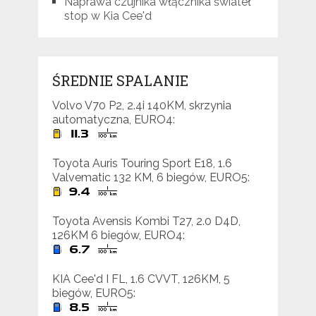
Naprawa czujnika włącznika świateł
stop w Kia Cee'd
ŚREDNIE SPALANIE
Volvo V70 P2, 2.4i 140KM, skrzynia
automatyczna, EURO4:
Toyota Auris Touring Sport E18, 1.6
Valvematic 132 KM, 6 biegów, EURO5:
Toyota Avensis Kombi T27, 2.0 D4D,
126KM 6 biegów, EURO4:
KIA Cee'd I FL, 1.6 CVVT, 126KM, 5
biegów, EURO5: