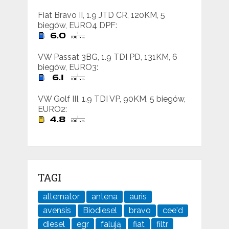
Fiat Bravo II, 1.9 JTD CR, 120KM, 5
biegów, EURO4 DPF:
VW Passat 3BG, 1.9 TDI PD, 131KM, 6
biegów, EURO3:
VW Golf III, 1.9 TDI VP, 90KM, 5 biegów,
EURO2:
TAGI
alternator
antena
auris
avensis
Biodiesel
bravo
cee'd
diesel
egr
falują
fiat
filtr