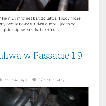
lnikiem 1.9 mjtd jest bardzo łatwa i każdy może
y będzie nowy filtr, dwa klucze – jeden do
rugi do odpowietrznika i 10 minut...
aliwa w Passacie 1.9
Eksploatacja
37 komentarzy