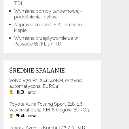
TDI
Wymiana pompy tandemowej -
podciśnienia i paliwa
Naprawa znaczka FIAT na tylnej
klapie
Wymiana przepływomierza w
Passacie B5 FL 1.9 TDI
ŚREDNIE SPALANIE
Volvo V70 P2, 2.4i 140KM, skrzynia
automatyczna, EURO4:
Toyota Auris Touring Sport E18, 1.6
Valvematic 132 KM, 6 biegów, EURO5:
Toyota Avensis Kombi T27, 2.0 D4D,