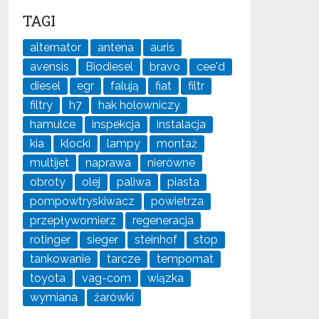
TAGI
alternator
antena
auris
avensis
Biodiesel
bravo
cee'd
diesel
egr
falują
fiat
filtr
filtry
h7
hak holowniczy
hamulce
inspekcja
instalacja
kia
klocki
lampy
montaż
multijet
naprawa
nierówne
obroty
olej
paliwa
piasta
pompowtryskiwacz
powietrza
przepływomierz
regeneracja
rotinger
sieger
steinhof
stop
tankowanie
tarcze
tempomat
toyota
vag-com
wiązka
wymiana
żarówki