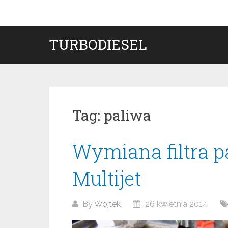
Skip
to
content
TURBODIESEL
Tag:
paliwa
Wymiana filtra p
Multijet
By
Wojtek
26 kwietnia 2014