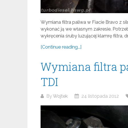
Wymiana filtra paliwa w Fiacie Bravo z si
wykonać ją we własnym zakresie. Potrzebn
wykręcenia śruby luzującej klamrę filtra, d
[Continue reading...]
Wymiana filtra p
TDI
By
Wojtek
24 listopada 2012