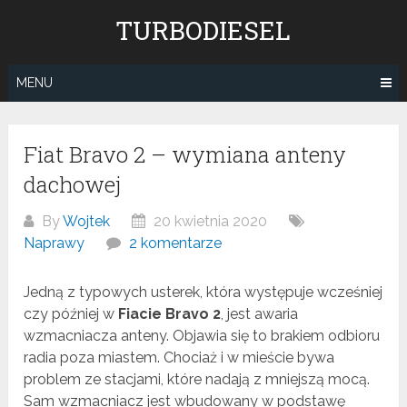
Skip
TURBODIESEL
to
content
MENU
Fiat Bravo 2 – wymiana anteny
dachowej
By
Wojtek
20 kwietnia 2020
Naprawy
2 komentarze
Jedną z typowych usterek, która występuje wcześniej
czy później w
Fiacie Bravo 2
, jest awaria
wzmacniacza anteny. Objawia się to brakiem odbioru
radia poza miastem. Chociaż i w mieście bywa
problem ze stacjami, które nadają z mniejszą mocą.
Sam wzmacniacz jest wbudowany w podstawę