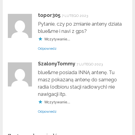
topor305
7 LUTEGO 2023
Pytanie, czy po zmianie anteny działa
blue&me i navi z gps?
Wczytywanie…
Odpowiedz
SzalonyTommy
7 LUTEGO 2023
blue&me posiada INNĄ antenę. Tu
masz pokazaną antenę do samego
radia (odbioru stacji radiowych) nie
nawigacji itp.
Wczytywanie…
Odpowiedz