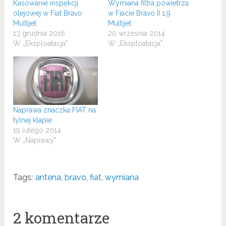
Kasowanie inspekcji
Wymiana filtra powietrza
olejowej w Fiat Bravo
w Fiacie Bravo II 1.9
Multijet
Multijet
13 grudnia 2016
20 września 2014
W „Eksploatacja"
W „Eksploatacja"
Naprawa znaczka FIAT na
tylnej klapie
19 lutego 2014
W „Naprawy"
Tags:
antena
,
bravo
,
fiat
,
wymiana
2 komentarze