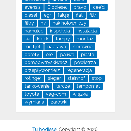
avensis
Biodiesel
bravo
cee'd
diesel
egr
falują
fiat
filtr
filtry
h7
hak holowniczy
hamulce
inspekcja
instalacja
kia
klocki
lampy
montaż
multijet
naprawa
nierówne
obroty
olej
paliwa
piasta
pompowtryskiwacz
powietrza
przepływomierz
regeneracja
rotinger
sieger
steinhof
stop
tankowanie
tarcze
tempomat
toyota
vag-com
wiązka
wymiana
żarówki
Turbodiesel
Copyright © 2026.